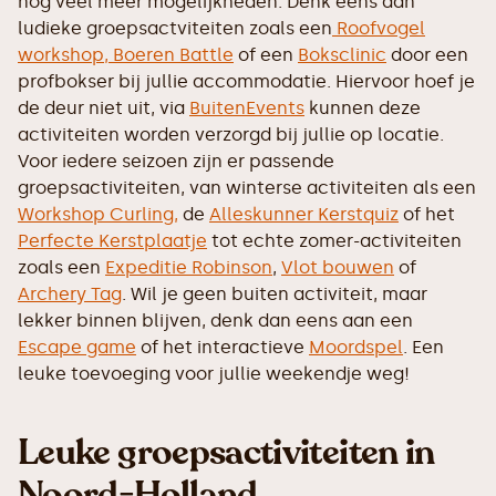
nog veel meer mogelijkheden. Denk eens aan
ludieke groepsactviteiten zoals een
Roofvogel
workshop,
Boeren Battle
of een
Boksclinic
door een
profbokser bij jullie accommodatie. Hiervoor hoef je
de deur niet uit, via
BuitenEvents
kunnen deze
activiteiten worden verzorgd bij jullie op locatie.
Voor iedere seizoen zijn er passende
groepsactiviteiten, van winterse activiteiten als een
Workshop Curling,
de
Alleskunner Kerstquiz
of het
Perfecte Kerstplaatje
tot echte zomer-activiteiten
zoals een
Expeditie Robinson
,
Vlot bouwen
of
Archery Tag
. Wil je geen buiten activiteit, maar
lekker binnen blijven, denk dan eens aan een
Escape game
of het interactieve
Moordspel
. Een
leuke toevoeging voor jullie weekendje weg!
Leuke groepsactiviteiten in
Noord-Holland