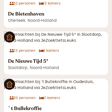
32
personen
13
kamers
De Bietenhaven
Oterleek
,
Noord-Holland
23
personen
8
kamers
De Nieuwe Tijd 5*
Slootdorp
,
Noord-Holland
30
personen
11
kamers
`t Bullekroffie