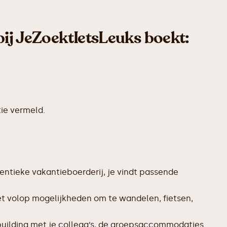
bij JeZoektIetsLeuks boekt:
ie vermeld.
entieke vakantieboerderij, je vindt passende
et volop mogelijkheden om te wandelen, fietsen,
uilding met je collega’s, de groepsaccommodaties