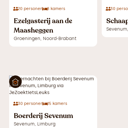
20
personen
8
kamers
30
pers
Ezelgasterij aan de
Schaa
Maasheggen
Sevenum
Groeningen
,
Noord-Brabant
30
personen
15
kamers
Boerderij Sevenum
Sevenum
,
Limburg