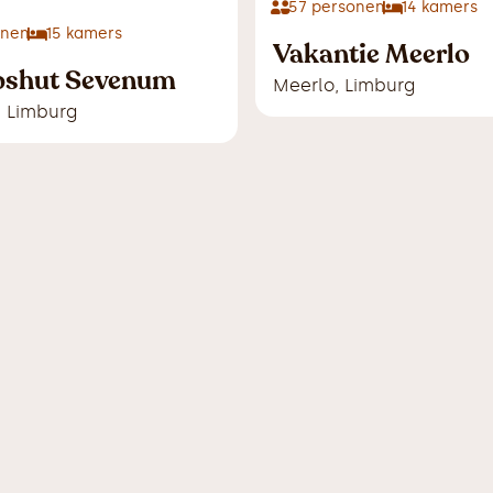
57
personen
14
kamers
onen
15
kamers
Vakantie Meerlo
pshut Sevenum
Meerlo
,
Limburg
,
Limburg