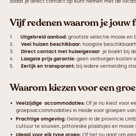
zodat je direct contact op kunt nemen met de locati
Vijf redenen waarom je jouw f
1.
Uitgebreid aanbod:
grootste selectie mooie en 
2.
Veel huizen beschikbaar:
hoogste beschikbaarhe
3.
Direct contact met huiseigenaar
: je boekt bij 
4.
Laagste prijs garantie:
geen verborgen kosten en
5.
Eerlijk en transparant:
bij iedere vermelding s
Waarom kiezen voor een gro
Veelzijdige accommodaties:
Of je nu kiest voor e
groepsaccommodaties in Heide voor groepen van 10
Prachtige omgeving:
Gelegen in de provincie Limb
cultuur te snuiven, pittoreske plaatsjes en mooie
Ideaal voor elk type groep:
Of het nu gaat om een