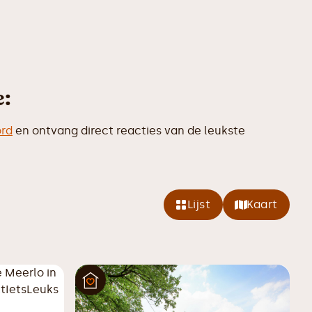
e:
ord
en ontvang direct reacties van de leukste
Lijst
Kaart