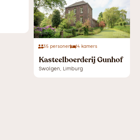
35
personen
14
kamers
Kasteelboerderij Gunhof
Swolgen
,
Limburg