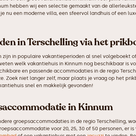
innum hebben wij een selectie gemaakt van de allerleuk
je nu een moderne villa, een sfeervol landhuis of een luxe
den in Terschelling via het prikb
ijn in populaire vakantieperioden al snel volgeboekt of
 weten welk vakantiehuis in Kinnum nog beschikbaar is vo
schikbare en passende accommodaties in de regio Tersche
e. Zoek niet langer zelf, maar plaats je vraag op het p
akantiehuis snel en makkelijk gevonden!
epsaccommodatie in Kinnum
dere groepsaccommodaties in de regio Terschelling, waa
roepsaccommodatie voor 20, 25, 30 of 50 personen, er is
embad
of een vakantiehuis met een
jacuzzi
te vinden. Be