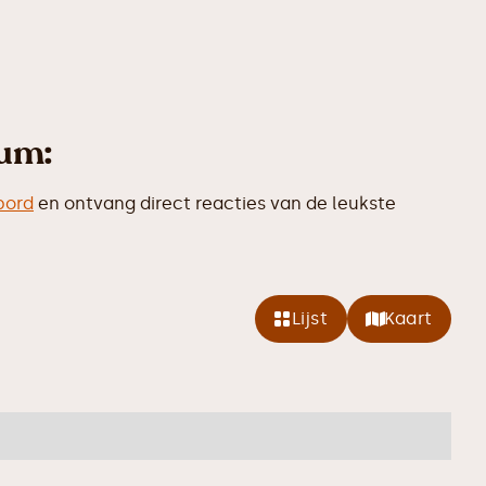
num:
bord
en ontvang direct reacties van de leukste
Lijst
Kaart