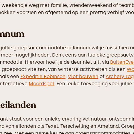
 weekendje weg met familie, vriendenweekend of teamb
emakken voorzien en afgestemd op een prettig verblijf voo
Kinnum
 jullie groepsaccommodatie in Kinnum wil je misschien oo
eel meer mogelijkheden. Denk eens aan ludieke groepsactv
modatie. Hiervoor hoef je de deur niet uit, via
BuitenEve
de groepsactiviteiten, van winterse activiteiten als een
Wo
zoals een
Expeditie Robinson
,
Vlot bouwen
of
Archery Tag
interactieve
Moordspel
. Een leuke toevoeging voor julli
eilanden
rant staat voor een unieke ervaring vol natuur, ontspan
na van eilanden als Texel, Terschelling en Ameland. Groe
n zee. Met een ruime keuze aan groepsaccommodaties, van