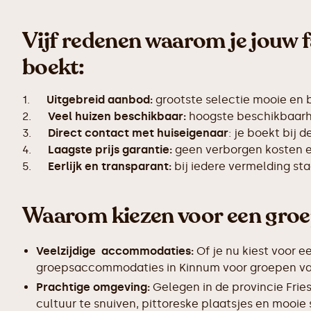
Vijf redenen waarom je jouw f
boekt:
1.
Uitgebreid aanbod:
grootste selectie mooie en
2.
Veel huizen beschikbaar:
hoogste beschikbaarhe
3.
Direct contact met huiseigenaar
: je boekt bij 
4.
Laagste prijs garantie:
geen verborgen kosten en
5.
Eerlijk en transparant:
bij iedere vermelding s
Waarom kiezen voor een gro
Veelzijdige accommodaties:
Of je nu kiest voor e
groepsaccommodaties in Kinnum voor groepen van 1
Prachtige omgeving:
Gelegen in de provincie Frie
cultuur te snuiven, pittoreske plaatsjes en mooie