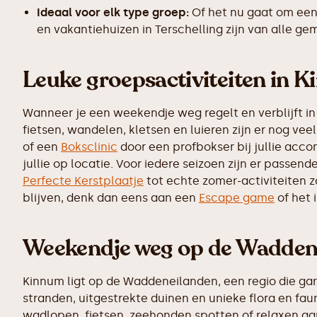
Ideaal voor elk type groep:
Of het nu gaat om een
en vakantiehuizen in Terschelling zijn van alle g
Leuke groepsactiviteiten in 
Wanneer je een weekendje weg regelt en verblijft in
fietsen, wandelen, kletsen en luieren zijn er nog v
of een
Boksclinic
door een profbokser bij jullie accom
jullie op locatie. Voor iedere seizoen zijn er passen
Perfecte Kerstplaatje
tot echte zomer-activiteiten 
blijven, denk dan eens aan een
Escape game
of het 
Weekendje weg op de Wadden
Kinnum ligt op de Waddeneilanden, een regio die ga
stranden, uitgestrekte duinen en unieke flora en fau
wadlopen, fietsen, zeehonden spotten of relaxen aa