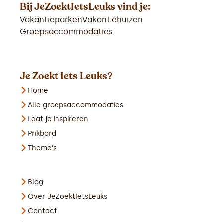
Bij JeZoektIetsLeuks vind je:
Vakantieparken
Vakantiehuizen
Groepsaccommodaties
Je Zoekt Iets Leuks?
Home
Alle groepsaccommodaties
Laat je inspireren
Prikbord
Thema's
Blog
Over JeZoektIetsLeuks
Contact