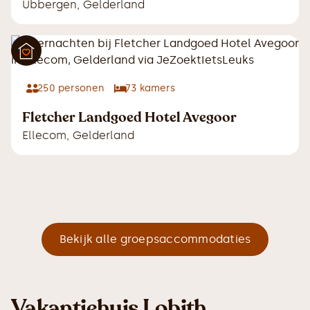
Ubbergen
,
Gelderland
250
personen
73
kamers
Fletcher Landgoed Hotel Avegoor
Ellecom
,
Gelderland
Bekijk alle groepsaccommodaties
Vakantiehuis Lobith