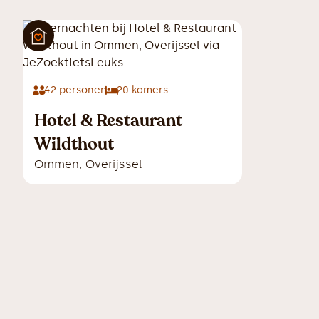
42
personen
20
kamers
Hotel & Restaurant
Wildthout
Ommen
,
Overijssel