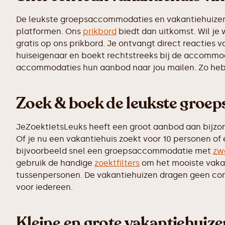
De leukste groepsaccommodaties en vakantiehuizen z
platformen. Ons
prikbord
biedt dan uitkomst. Wil je
gratis op ons prikbord. Je ontvangt direct reactie
huiseigenaar en boekt rechtstreeks bij de accommoda
accommodaties hun aanbod naar jou mailen. Zo heb j
Zoek & boek de leukste groe
JeZoektIetsLeuks heeft een groot aanbod aan bijzo
Of je nu een vakantiehuis zoekt voor 10 personen of
bijvoorbeeld snel een groepsaccommodatie met
zw
gebruik de handige
zoektfilters
om het mooiste vakant
tussenpersonen. De vakantiehuizen dragen geen commi
voor iedereen.
Kleine en grote vakantiehuiz