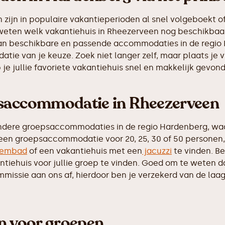
ijn in populaire vakantieperioden al snel volgeboekt of
 weten welk vakantiehuis in Rheezerveen nog beschikbaar
s van beschikbare en passende accommodaties in de regio
tie van je keuze. Zoek niet langer zelf, maar plaats je 
e jullie favoriete vakantiehuis snel en makkelijk gevon
psaccommodatie in Rheezerveen
ndere groepsaccommodaties in de regio Hardenberg, wa
 een groepsaccommodatie voor 20, 25, 30 of 50 personen, 
embad
of een vakantiehuis met een
jacuzzi
te vinden. Be
iehuis voor jullie groep te vinden. Goed om te weten dat 
ssie aan ons af, hierdoor ben je verzekerd van de laags
en voor groepen