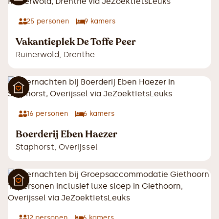
25
personen
9
kamers
Vakantieplek De Toffe Peer
Ruinerwold
,
Drenthe
16
personen
6
kamers
Boerderij Eben Haezer
Staphorst
,
Overijssel
12
personen
6
kamers