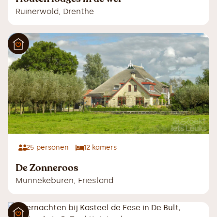
Ruinerwold
,
Drenthe
25
personen
12
kamers
De Zonneroos
Munnekeburen
,
Friesland