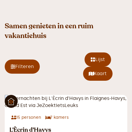
Samen genieten in een ruim
vakantiehuis
Lijst
Filteren
Kaart
15
personen
7
kamers
L'Ècrin d'Havys