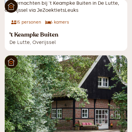
15
personen
6
kamers
't Keampke Buiten
De Lutte
,
Overijssel