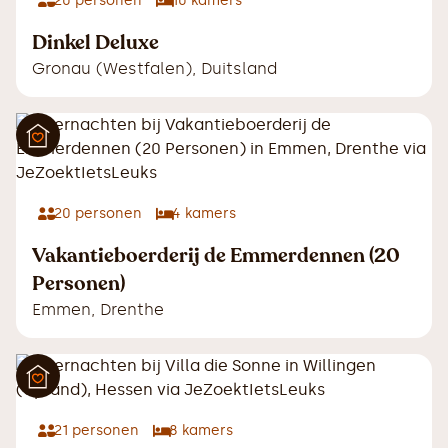
20
personen
10
kamers
Dinkel Deluxe
Gronau (Westfalen)
,
Duitsland
20
personen
4
kamers
Vakantieboerderij de Emmerdennen (20
Personen)
Emmen
,
Drenthe
21
personen
8
kamers