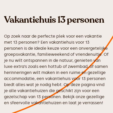
Vakantiehuis 13 personen
Op zoek naar de perfecte plek voor een vakantie
met 13 personen? Een vakantiehuis voor 13
personen is de ideale keuze voor een onvergetelijke
groepsvakantie, familieweekend of vriendenuitje. Of
je nu wilt ontspannen in de natuur, genieten van
luxe extra’s zoals een hottub of zwembad, of samen
herinneringen wilt maken in een ruime en gezellige
accommodatie, een vakantiehuis voor 13 personen
biedt alles wat je nodig hebt. Op deze pagina vind
je alle vakantiehuizen die geschikt zijn voor een
gezelschap van 13 personen. Bekijk onze gezellige
en sfeervolle vakantiehuizen en laat je verrassen!