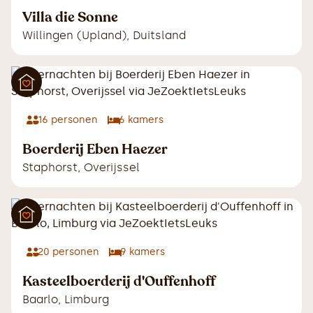
Villa die Sonne
Willingen (Upland)
,
Duitsland
16
personen
6
kamers
Boerderij Eben Haezer
Staphorst
,
Overijssel
20
personen
9
kamers
Kasteelboerderij d'Ouffenhoff
Baarlo
,
Limburg