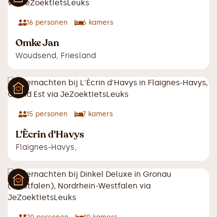
16
personen
6
kamers
Omke Jan
Woudsend
,
Friesland
15
personen
7
kamers
L'Ècrin d'Havys
Flaignes-Havys
,