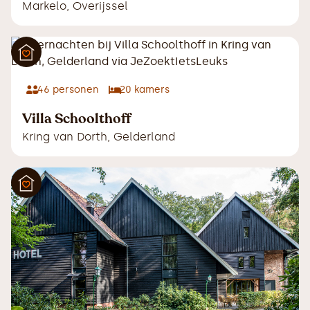
Markelo
,
Overijssel
46
personen
20
kamers
Villa Schoolthoff
Kring van Dorth
,
Gelderland