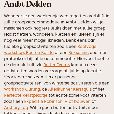
Ambt Delden
Wanneer je een weekendje weg regelt en verblijft in
jullie groepsaccommodatie in Ambt Delden wil je
misschien ook nog iets leuks doen met jullie groep.
Naast fietsen, wandelen, kletsen en luieren zijn er
nog veel meer mogelijkheden. Denk eens aan
ludieke groepsactviteiten zoals een
Roofvogel
workshop,
Boeren Battle
of een
Boksclinic
door een
profbokser bij jullie accommodatie. Hiervoor hoef je
de deur niet uit, via
BuitenEvents
kunnen deze
activiteiten worden verzorgd bij jullie op locatie.
Voor iedere seizoen zijn er passende
groepsactiviteiten, van winterse activiteiten als een
Workshop Curling,
de
Alleskunner Kerstquiz
of het
Perfecte Kerstplaatje
tot echte zomer-activiteiten
zoals een
Expeditie Robinson
,
Vlot bouwen
of
Archery Tag
. Wil je geen buiten activiteit, maar
lekker binnen blijven, denk dan eens aan een