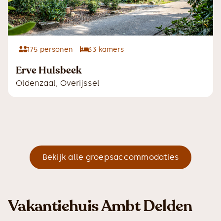
175
personen
33
kamers
Erve Hulsbeek
Oldenzaal
,
Overijssel
Bekijk alle groepsaccommodaties
Vakantiehuis Ambt Delden