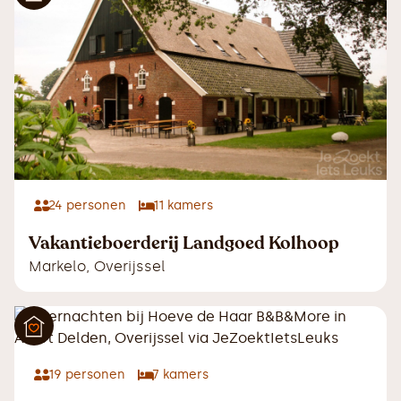
24
personen
11
kamers
Vakantieboerderij Landgoed Kolhoop
Markelo
,
Overijssel
19
personen
7
kamers