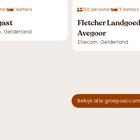
nen
7
kamers
250
personen
73
kamers
gast
Fletcher Landgoed
Avegoor
n
,
Gelderland
Ellecom
,
Gelderland
Bekijk alle groepsacco