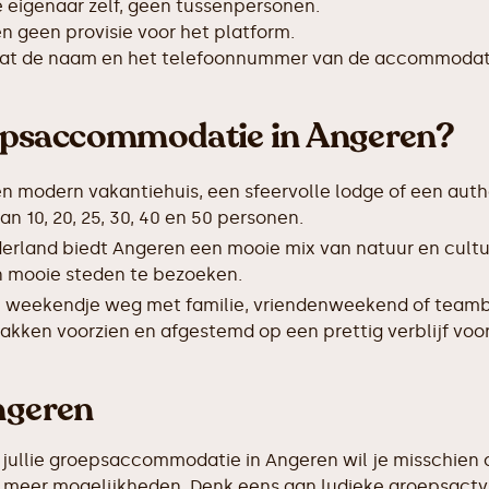
de eigenaar zelf, geen tussenpersonen.
 geen provisie voor het platform.
taat de naam en het telefoonnummer van de accommodat
epsaccommodatie in Angeren?
en modern vakantiehuis, een sfeervolle lodge of een auth
10, 20, 25, 30, 40 en 50 personen.
derland biedt Angeren een mooie mix van natuur en cult
 en mooie steden te bezoeken.
 weekendje weg met familie, vriendenweekend of teamb
akken voorzien en afgestemd op een prettig verblijf voor
ngeren
 jullie groepsaccommodatie in Angeren wil je misschien o
eel meer mogelijkheden. Denk eens aan ludieke groepsactv