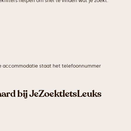
filters helpen om snel te vinden wat je zoekt.
edere accommodatie staat het telefoonnummer
aard bij JeZoektIetsLeuks