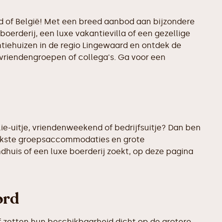
nd of België! Met een breed aanbod aan bijzondere
boerderij, een luxe vakantievilla of een gezellige
ntiehuizen in de regio Lingewaard en ontdek de
 vriendengroepen of collega's. Ga voor een
ie-uitje, vriendenweekend of bedrijfsuitje? Dan ben
leukste groepsaccommodaties en grote
ndhuis of een luxe boerderij zoekt, op deze pagina
ord
 zetten hun beschikbaarheid dicht op de grotere