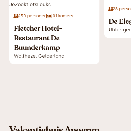
28
perso
450
personen
101
kamers
De Ele
Fletcher Hotel-
Ubberge
Restaurant De
Buunderkamp
Wolfheze
,
Gelderland
Vakantiehuis Angeren