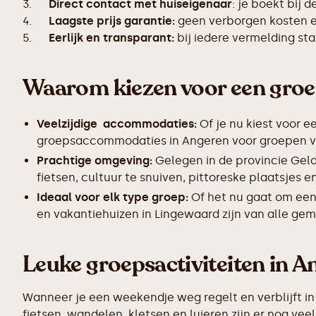
3.
Direct contact met huiseigenaar
: je boekt bij 
4.
Laagste prijs garantie:
geen verborgen kosten en
5.
Eerlijk en transparant:
bij iedere vermelding s
Waarom kiezen voor een gro
Veelzijdige accommodaties:
Of je nu kiest voor e
groepsaccommodaties in Angeren voor groepen van 
Prachtige omgeving:
Gelegen in de provincie Gel
fietsen, cultuur te snuiven, pittoreske plaatsjes
Ideaal voor elk type groep:
Of het nu gaat om een
en vakantiehuizen in Lingewaard zijn van alle gem
Leuke groepsactiviteiten in A
Wanneer je een weekendje weg regelt en verblijft in
fietsen, wandelen, kletsen en luieren zijn er nog v