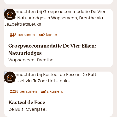
8
personen
2
kamers
Groepsaccommodatie De Vier Eiken:
Natuurlodges
Wapserveen
,
Drenthe
28
personen
12
kamers
Kasteel de Eese
De Bult
,
Overijssel