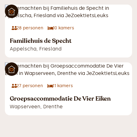
28
personen
10
kamers
Familiehuis de Specht
Appelscha
,
Friesland
27
personen
11
kamers
Groepsaccommodatie De Vier Eiken
Wapserveen
,
Drenthe