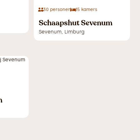
30
personen
15
kamers
Schaapshut Sevenum
Sevenum
,
Limburg
m