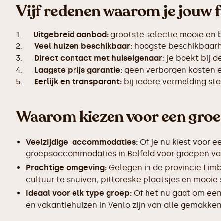
Vijf redenen waarom je jouw f
1.
Uitgebreid aanbod:
grootste selectie mooie en 
2.
Veel huizen beschikbaar:
hoogste beschikbaarhe
3.
Direct contact met huiseigenaar
: je boekt bij 
4.
Laagste prijs garantie:
geen verborgen kosten en
5.
Eerlijk en transparant:
bij iedere vermelding s
Waarom kiezen voor een groe
Veelzijdige accommodaties:
Of je nu kiest voor e
groepsaccommodaties in Belfeld voor groepen van 
Prachtige omgeving:
Gelegen in de provincie Limb
cultuur te snuiven, pittoreske plaatsjes en mooie
Ideaal voor elk type groep:
Of het nu gaat om een
en vakantiehuizen in Venlo zijn van alle gemakken