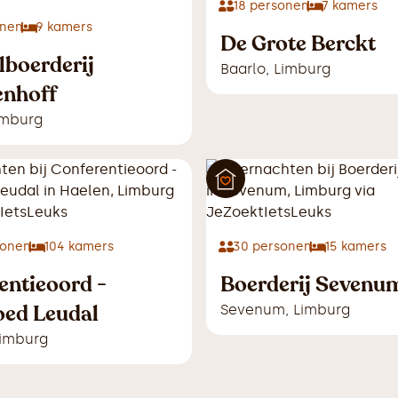
18
personen
7
kamers
nen
9
kamers
De Grote Berckt
lboerderij
Baarlo
,
Limburg
enhoff
imburg
onen
104
kamers
30
personen
15
kamers
entieoord -
Boerderij Sevenu
ed Leudal
Sevenum
,
Limburg
imburg