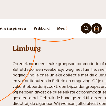
Vakantiehuis B
t je inspireren
Prikbord
Meer
Limburg
Op zoek naar een leuke groepsaccommodatie of e
Belfeld voor een weekendje weg met familie, vrie
pagina vind je onze unieke collectie met de all
en vakantiehuizen in Belfeld en omgeving. Of je n
vakantieboerderij zoekt, een bijzonder groepsverbl
wij hebben alvast de allerleukste accommodaties 
geselecteerd. Gebruik de handige zoekfilters en b
direct bij de eigenaar. Wij wensen jullie alvast een 