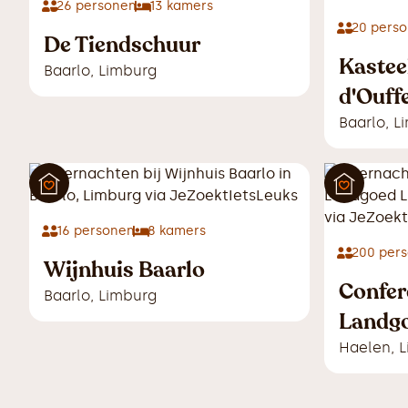
26
personen
13
kamers
20
perso
De Tiendschuur
Kastee
Baarlo
,
Limburg
d'Ouff
Baarlo
,
L
16
personen
8
kamers
200
pers
Wijnhuis Baarlo
Confer
Baarlo
,
Limburg
Landgo
Haelen
,
L