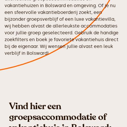
vakantiehuizen in Bolsward en omgeving. Of je nu
een sfeervolle vakantieboerderij zoekt, een
bijzonder groepsverblijf of een luxe vakantievilla,
wij hebben alvast de allerleukste accommodaties
voor jullie groep geselecteerd. Gebruik de handige
zoekfilters en boek je favoriete vakantiehuis direct
bij de eigenaar. Wij wensen jullie alvast een leuk
verblijf in Bolsward!
Vind hier een
groepsaccommodatie of