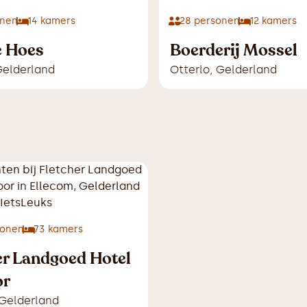
nen
14
kamers
28
personen
12
kamers
e Hoes
Boerderij Mossel
elderland
Otterlo
,
Gelderland
onen
73
kamers
er Landgoed Hotel
or
Gelderland