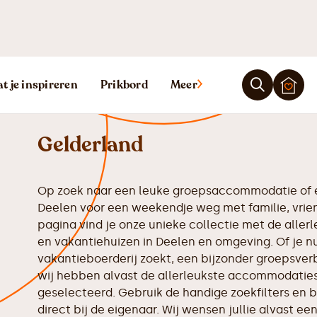
Vakantiehuis D
t je inspireren
Prikbord
Meer
Gelderland
Op zoek naar een leuke groepsaccommodatie of e
Deelen voor een weekendje weg met familie, vrie
pagina vind je onze unieke collectie met de all
en vakantiehuizen in Deelen en omgeving. Of je n
vakantieboerderij zoekt, een bijzonder groepsverbl
wij hebben alvast de allerleukste accommodaties 
geselecteerd. Gebruik de handige zoekfilters en b
direct bij de eigenaar. Wij wensen jullie alvast een