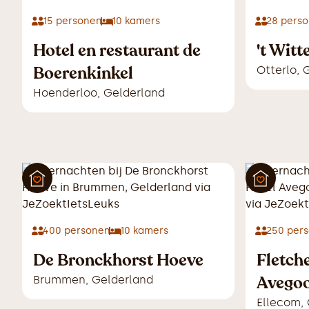
15
personen
10
kamers
28
perso
Hotel en restaurant de
't Witt
Boerenkinkel
Otterlo
,
G
Hoenderloo
,
Gelderland
400
personen
10
kamers
250
pers
De Bronckhorst Hoeve
Fletch
Avego
Brummen
,
Gelderland
Ellecom
,