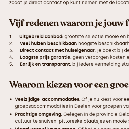
zodat je direct contact op kunt nemen met de locati
Vijf redenen waarom je jouw f
1.
Uitgebreid aanbod:
grootste selectie mooie en
2.
Veel huizen beschikbaar:
hoogste beschikbaarhe
3.
Direct contact met huiseigenaar
: je boekt bij 
4.
Laagste prijs garantie:
geen verborgen kosten en
5.
Eerlijk en transparant:
bij iedere vermelding s
Waarom kiezen voor een gro
Veelzijdige accommodaties:
Of je nu kiest voor e
groepsaccommodaties in Deelen voor groepen van 1
Prachtige omgeving:
Gelegen in de provincie Geld
cultuur te snuiven, pittoreske plaatsjes en mooie