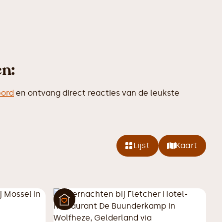
en:
bord
en ontvang direct reacties van de leukste
Lijst
Kaart