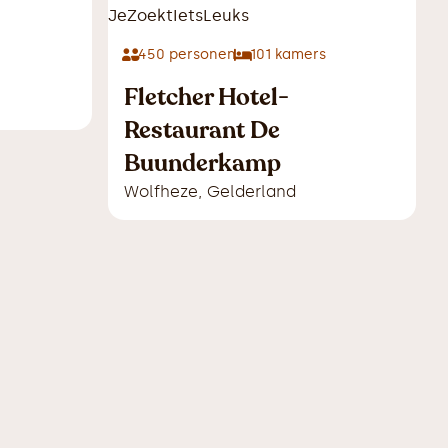
450
personen
101
kamers
Fletcher Hotel-
Restaurant De
Buunderkamp
Wolfheze
,
Gelderland