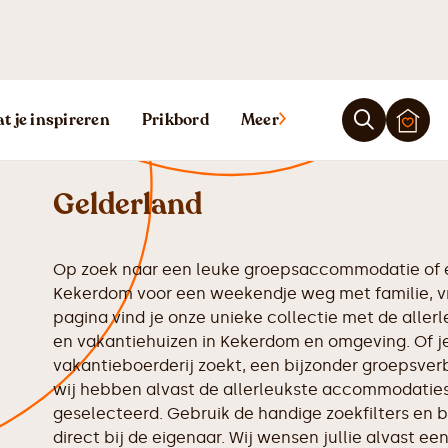
Vakantiehuis 
t je inspireren
Prikbord
Meer
Gelderland
Op zoek naar een leuke groepsaccommodatie of e
Kekerdom voor een weekendje weg met familie, vr
pagina vind je onze unieke collectie met de all
en vakantiehuizen in Kekerdom en omgeving. Of je
vakantieboerderij zoekt, een bijzonder groepsverbl
wij hebben alvast de allerleukste accommodaties 
geselecteerd. Gebruik de handige zoekfilters en b
direct bij de eigenaar. Wij wensen jullie alvast ee