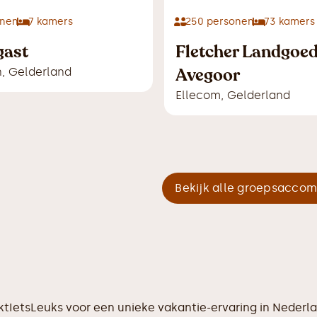
nen
7
kamers
250
personen
73
kamers
gast
Fletcher Landgoed
Avegoor
n
,
Gelderland
Ellecom
,
Gelderland
Bekijk alle groepsacco
ktIetsLeuks voor een unieke vakantie-ervaring in Nederl