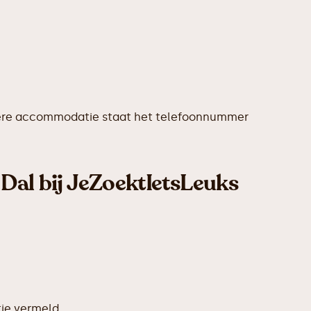
 iedere accommodatie staat het telefoonnummer
 Dal bij JeZoektIetsLeuks
ie vermeld.