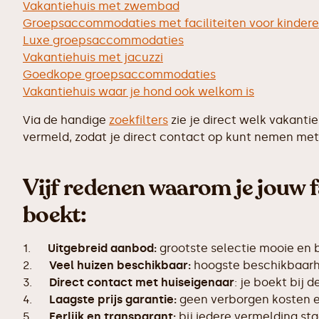
Vakantiehuis met zwembad
Groepsaccommodaties met faciliteiten voor kinder
Luxe groepsaccommodaties
Vakantiehuis met jacuzzi
Goedkope groepsaccommodaties
Vakantiehuis waar je hond ook welkom is
Via de handige
zoekfilters
zie je direct welk vakanti
vermeld, zodat je direct contact op kunt nemen met 
Vijf redenen waarom je jouw f
boekt:
1.
Uitgebreid aanbod:
grootste selectie mooie en
2.
Veel huizen beschikbaar:
hoogste beschikbaarhe
3.
Direct contact met huiseigenaar
: je boekt bij 
4.
Laagste prijs garantie:
geen verborgen kosten en
5.
Eerlijk en transparant:
bij iedere vermelding s