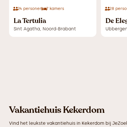
24
personen
7
kamers
28
perso
La Tertulia
De Ele
Sint Agatha
,
Noord-Brabant
Ubberge
Vakantiehuis Kekerdom
Vind het leukste vakantiehuis in Kekerdom bij JeZoe