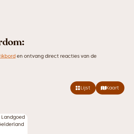
erdom:
rikbord
en ontvang direct reacties van de
Lijst
Kaart