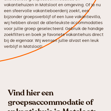
vakantiehuizen in Matsloot en omgeving. Of je nu
een sfeervolle vakantieboerderij zoekt, een
bijzonder groepsverblijf of een luxe vakantievilla,
wij hebben alvast de allerleukste accommodaties
voor jullie groep geselecteerd. Gebruik de handige
zoekfilters en boek je favoriete vakantiehuis direct
bij de eigenaar. Wij wensen jullie alvast een leuk
verblijf in Matsloot!
Vind hier een
groepsaccommodatie of