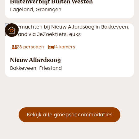
Buitenverblijf Buiten Westen
Lageland
,
Groningen
28
personen
14
kamers
Nieuw Allardsoog
Bakkeveen
,
Friesland
Bekijk alle groepsaccommodaties