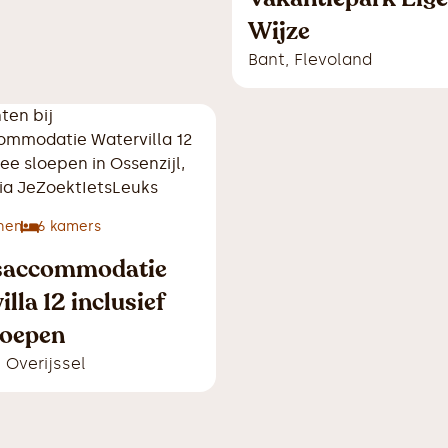
Wijze
Bant
,
Flevoland
nen
6
kamers
saccommodatie
lla 12 inclusief
loepen
,
Overijssel