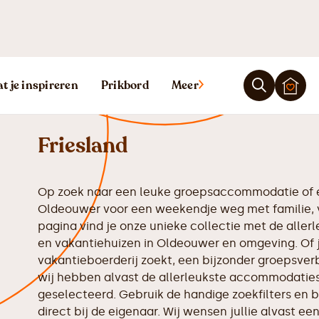
Vakantiehuis 
t je inspireren
Prikbord
Meer
Friesland
Op zoek naar een leuke groepsaccommodatie of e
Oldeouwer voor een weekendje weg met familie, v
pagina vind je onze unieke collectie met de all
en vakantiehuizen in Oldeouwer en omgeving. Of j
vakantieboerderij zoekt, een bijzonder groepsverbl
wij hebben alvast de allerleukste accommodaties 
geselecteerd. Gebruik de handige zoekfilters en b
direct bij de eigenaar. Wij wensen jullie alvast ee