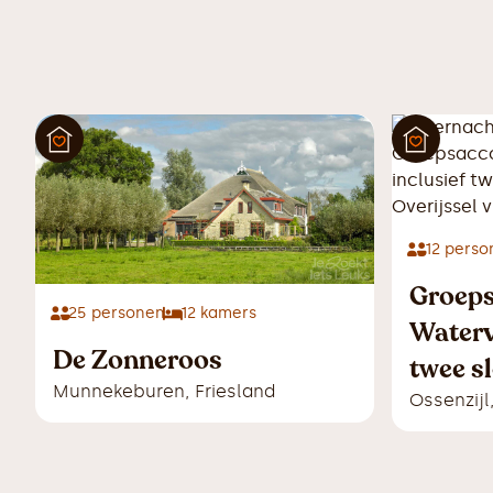
12
perso
Groep
25
personen
12
kamers
Watervi
De Zonneroos
twee s
Munnekeburen
,
Friesland
Ossenzijl