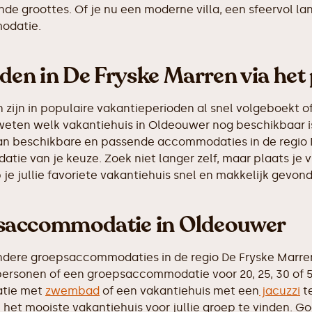
de groottes. Of je nu een moderne villa, een sfeervol la
odatie.
nden in De Fryske Marren via het
ijn in populaire vakantieperioden al snel volgeboekt of
 weten welk vakantiehuis in Oldeouwer nog beschikbaar i
 van beschikbare en passende accommodaties in de regio 
tie van je keuze. Zoek niet langer zelf, maar plaats je 
e jullie favoriete vakantiehuis snel en makkelijk gevon
psaccommodatie in Oldeouwer
ndere groepsaccommodaties in de regio De Fryske Marre
personen of een groepsaccommodatie voor 20, 25, 30 of 50
atie met
zwembad
of een vakantiehuis met een
jacuzzi
te
het mooiste vakantiehuis voor jullie groep te vinden. Go