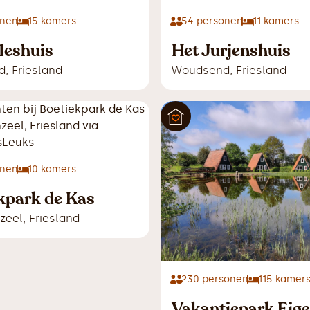
nen
15
kamers
54
personen
11
kamers
lleshuis
Het Jurjenshuis
d
,
Friesland
Woudsend
,
Friesland
nen
10
kamers
kpark de Kas
zeel
,
Friesland
230
personen
115
kamer
Vakantiepark Eig