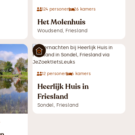
124
personen
26
kamers
Het Molenhuis
Woudsend
,
Friesland
12
personen
6
kamers
Heerlijk Huis in
Friesland
Sondel
,
Friesland
s
en