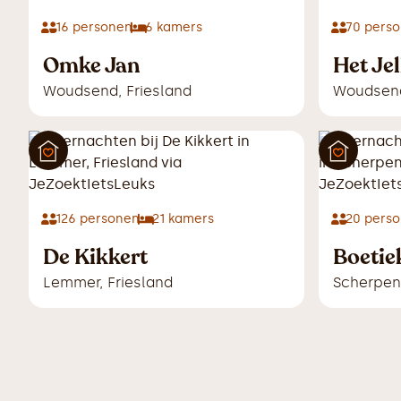
16
personen
6
kamers
70
perso
Omke Jan
Het Je
Woudsend
,
Friesland
Woudsen
126
personen
21
kamers
20
perso
De Kikkert
Boetie
Lemmer
,
Friesland
Scherpen