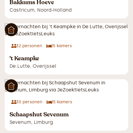
Bakkums Hoeve
Castricum
,
Noord-Holland
32
personen
15
kamers
't Keampke
De Lutte
,
Overijssel
30
personen
15
kamers
Schaapshut Sevenum
Sevenum
,
Limburg