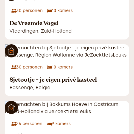
30
personen
10
kamers
De Vreemde Vogel
Vlaardingen
,
Zuid-Holland
30
personen
10
kamers
Sjetootje - je eigen privé kasteel
Bassenge
,
België
26
personen
9
kamers