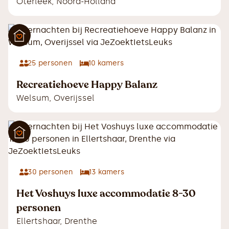
Oterleek
,
Noord-Holland
25
personen
10
kamers
Recreatiehoeve Happy Balanz
Welsum
,
Overijssel
30
personen
13
kamers
Het Voshuys luxe accommodatie 8-30
personen
Ellertshaar
,
Drenthe