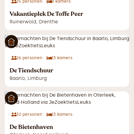
25
personen
9
kamers
Vakantieplek De Toffe Peer
Ruinerwold
,
Drenthe
26
personen
13
kamers
De Tiendschuur
Baarlo
,
Limburg
32
personen
13
kamers
De Bietenhaven