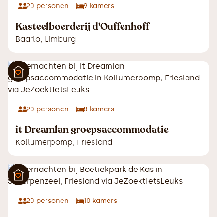
20
personen
9
kamers
Kasteelboerderij d'Ouffenhoff
Baarlo
,
Limburg
20
personen
8
kamers
it Dreamlan groepsaccommodatie
Kollumerpomp
,
Friesland
20
personen
10
kamers