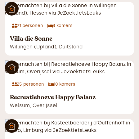
21
personen
8
kamers
Villa die Sonne
Willingen (Upland)
,
Duitsland
25
personen
10
kamers
Recreatiehoeve Happy Balanz
Welsum
,
Overijssel