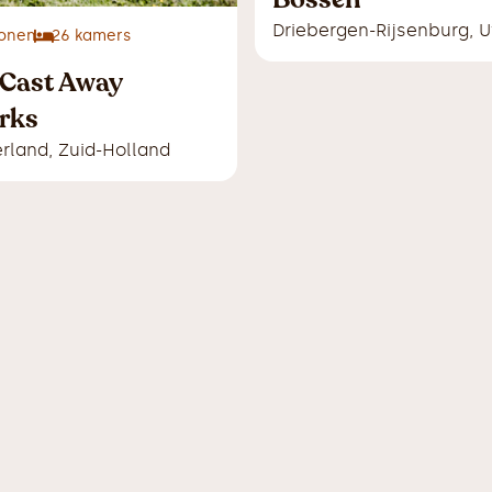
Driebergen-Rijsenburg
,
U
onen
26
kamers
 Cast Away
rks
erland
,
Zuid-Holland