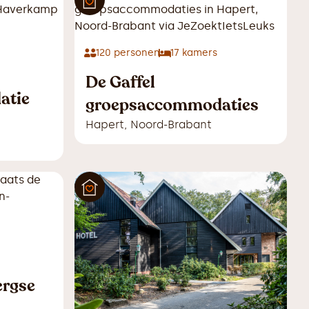
120
personen
17
kamers
De Gaffel
atie
groepsaccommodaties
Hapert
,
Noord-Brabant
ergse