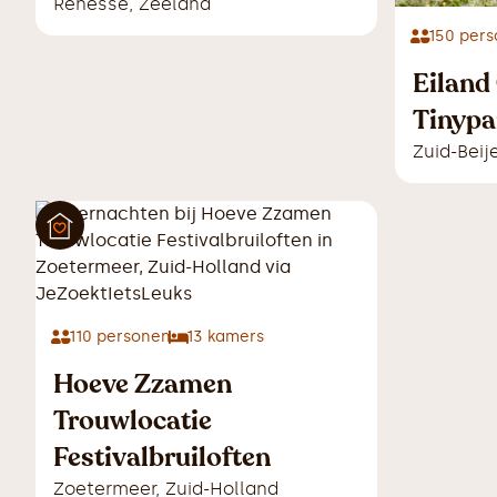
Renesse
,
Zeeland
150
pers
Eiland
Tinypa
Zuid-Beij
110
personen
13
kamers
Hoeve Zzamen
Trouwlocatie
Festivalbruiloften
Zoetermeer
,
Zuid-Holland