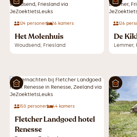
124
personen
26
kamers
126
pers
Het Molenhuis
De Kik
Woudsend
,
Friesland
Lemmer
,
150
personen
44
kamers
Fletcher Landgoed hotel
Renesse