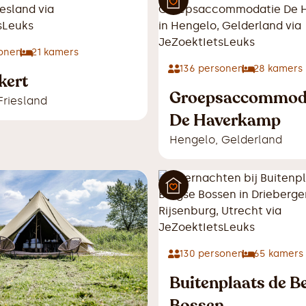
onen
21
kamers
136
personen
28
kamers
kert
Groepsaccommod
Friesland
De Haverkamp
Hengelo
,
Gelderland
130
personen
65
kamers
Buitenplaats de B
Bossen