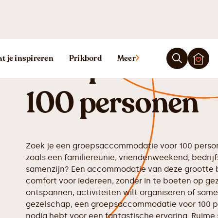
Groepsaccomm
t je inspireren
Prikbord
Meer
100 personen
Zoek je een groepsaccommodatie voor 100 perso
zoals een familiereünie, vriendenweekend, bedrijfs
samenzijn? Een accommodatie van deze grootte b
comfort voor iedereen, zonder in te boeten op geze
ontspannen, activiteiten wilt organiseren of same
gezelschap, een groepsaccommodatie voor 100 pe
nodig hebt voor een fantastische ervaring. Ruime