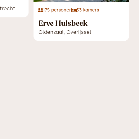
trecht
175
personen
33
kamers
Erve Hulsbeek
Oldenzaal
,
Overijssel